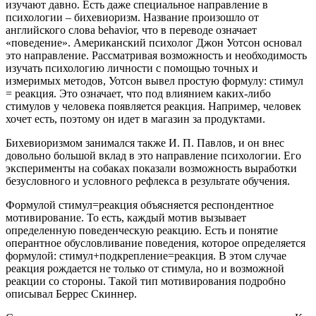
изучают давно. Есть даже специальное направление в
психологии – бихевиоризм. Название произошло от
английского слова behavior, что в переводе означает
«поведение». Американский психолог Джон Уотсон основал
это направление. Рассматривая возможность и необходимость
изучать психологию личности с помощью точных и
измеримых методов, Уотсон вывел простую формулу: стимул
= реакция. Это означает, что под влиянием каких-либо
стимулов у человека появляется реакция. Например, человек
хочет есть, поэтому он идет в магазин за продуктами.
Бихевиоризмом занимался также И. П. Павлов, и он внес
довольно большой вклад в это направление психологии. Его
эксперименты на собаках показали возможность выработки
безусловного и условного рефлекса в результате обучения.
Формулой стимул=реакция объясняется респондентное
мотивирование. То есть, каждый мотив вызывает
определенную поведенческую реакцию. Есть и понятие
оперантное обусловливание поведения, которое определяется
формулой: стимул+подкрепление=реакция. В этом случае
реакция рождается не только от стимула, но и возможной
реакции со стороны. Такой тип мотивирования подробно
описывал Беррес Скиннер.