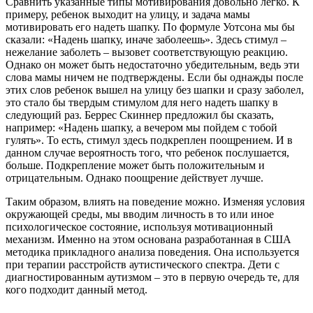
Сравнить указанные типы мотивирования довольно легко. К
примеру, ребенок выходит на улицу, и задача мамы
мотивировать его надеть шапку. По формуле Уотсона мы бы
сказали: «Надень шапку, иначе заболеешь». Здесь стимул –
нежелание заболеть – вызовет соответствующую реакцию.
Однако он может быть недостаточно убедительным, ведь эти
слова мамы ничем не подтверждены. Если бы однажды после
этих слов ребенок вышел на улицу без шапки и сразу заболел,
это стало бы твердым стимулом для него надеть шапку в
следующий раз. Беррес Скиннер предложил бы сказать,
например: «Надень шапку, а вечером мы пойдем с тобой
гулять». То есть, стимул здесь подкреплен поощрением. И в
данном случае вероятность того, что ребенок послушается,
больше. Подкрепление может быть положительным и
отрицательным. Однако поощрение действует лучше.
Таким образом, влиять на поведение можно. Изменяя условия
окружающей среды, мы вводим личность в то или иное
психологическое состояние, используя мотивационный
механизм. Именно на этом основана разработанная в США
методика прикладного анализа поведения. Она используется
при терапии расстройств аутистического спектра. Дети с
диагностированным аутизмом – это в первую очередь те, для
кого подходит данный метод.