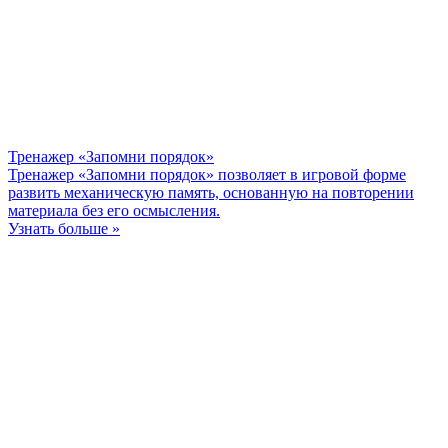
Тренажер «Запомни порядок»
Тренажер «Запомни порядок» позволяет в игровой форме
развить механическую память, основанную на повторении
материала без его осмысления.
Узнать больше »