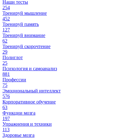
Наши тесты
254
Тренируй мышление
452
Тренируй память
127
Тренируй внимание
62
Тренируй скорочтение
29
Полиглот
25
Психология и самоанализ
881
Профессии
75
Эмоциональный интеллект
576
Корпоративное обучение
63
Функции мозга
197
Упражнения и техники
113
Здоровье мозга