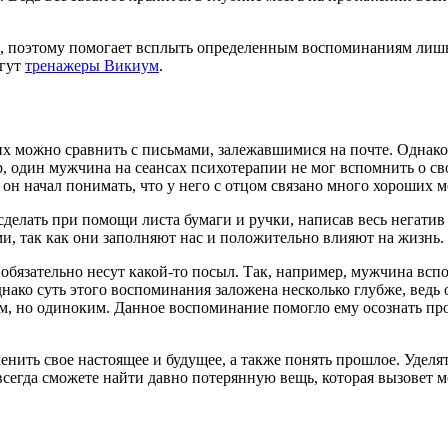
х, поэтому помогает всплыть определенным воспоминаниям лишь 
огут
тренажеры Викиум
.
их можно сравнить с письмами, залежавшимися на почте. Однако 
, один мужчина на сеансах психотерапии не мог вспомнить о сво
он начал понимать, что у него с отцом связано много хороших 
лать при помощи листа бумаги и ручки, написав весь негатив в 
, так как они заполняют нас и положительно влияют на жизнь.
обязательно несут какой-то посыл. Так, например, мужчина вспо
нако суть этого воспоминания заложена несколько глубже, ведь 
м, но одиноким. Данное воспоминание помогло ему осознать про
нить свое настоящее и будущее, а также понять прошлое. Уделя
егда сможете найти давно потерянную вещь, которая вызовет мо