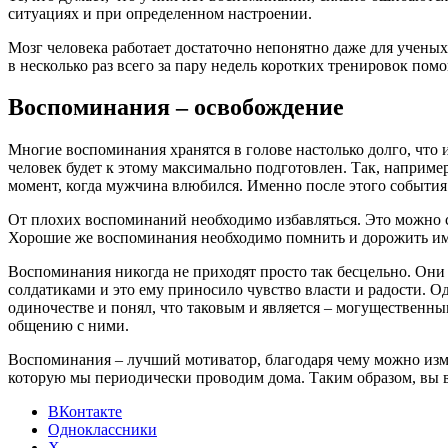
ситуациях и при определенном настроении.
Мозг человека работает достаточно непонятно даже для учены
в несколько раз всего за пару недель коротких тренировок пом
Воспоминания – освобождение
Многие воспоминания хранятся в голове настолько долго, что 
человек будет к этому максимально подготовлен. Так, например
момент, когда мужчина влюбился. Именно после этого события 
От плохих воспоминаний необходимо избавляться. Это можно сде
Хорошие же воспоминания необходимо помнить и дорожить ими
Воспоминания никогда не приходят просто так бесцельно. Они 
солдатиками и это ему приносило чувство власти и радости. Од
одиночестве и понял, что таковым и является – могущественны
общению с ними.
Воспоминания – лучший мотиватор, благодаря чему можно изме
которую мы периодически проводим дома. Таким образом, вы вс
ВКонтакте
Одноклассники
X