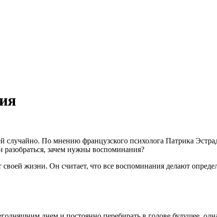
ия
ей случайно. По мнению французского психолога Патрика Эстрад
и разобраться, зачем нужны воспоминания?
своей жизни. Он считает, что все воспоминания делают определе
егодняшним днем и постоянно перебирать в голове будущее, одн