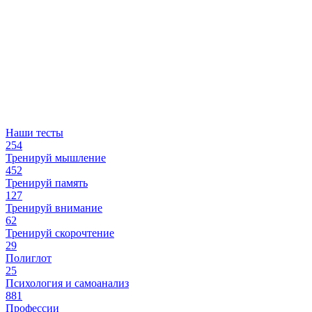
Наши тесты
254
Тренируй мышление
452
Тренируй память
127
Тренируй внимание
62
Тренируй скорочтение
29
Полиглот
25
Психология и самоанализ
881
Профессии