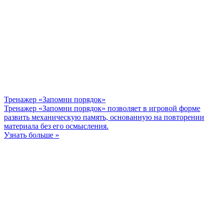
Тренажер «Запомни порядок»
Тренажер «Запомни порядок» позволяет в игровой форме
развить механическую память, основанную на повторении
материала без его осмысления.
Узнать больше »