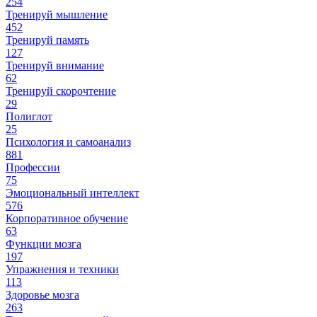
254
Тренируй мышление
452
Тренируй память
127
Тренируй внимание
62
Тренируй скорочтение
29
Полиглот
25
Психология и самоанализ
881
Профессии
75
Эмоциональный интеллект
576
Корпоративное обучение
63
Функции мозга
197
Упражнения и техники
113
Здоровье мозга
263