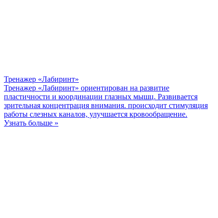
Тренажер «Лабиринт»
Тренажер «Лабиринт» ориентирован на развитие
пластичности и координации глазных мышц. Развивается
зрительная концентрация внимания. происходит стимуляция
работы слезных каналов, улучшается кровообращение.
Узнать больше »