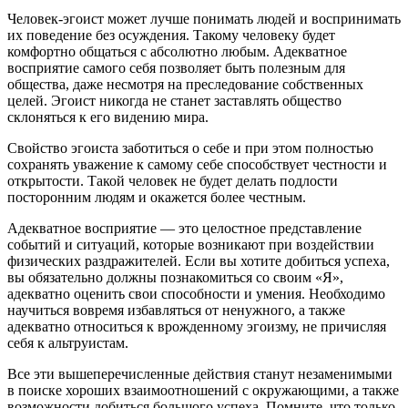
Человек-эгоист может лучше понимать людей и воспринимать
их поведение без осуждения. Такому человеку будет
комфортно общаться с абсолютно любым. Адекватное
восприятие самого себя позволяет быть полезным для
общества, даже несмотря на преследование собственных
целей. Эгоист никогда не станет заставлять общество
склоняться к его видению мира.
Свойство эгоиста заботиться о себе и при этом полностью
сохранять уважение к самому себе способствует честности и
открытости. Такой человек не будет делать подлости
посторонним людям и окажется более честным.
Адекватное восприятие — это целостное представление
событий и ситуаций, которые возникают при воздействии
физических раздражителей. Если вы хотите добиться успеха,
вы обязательно должны познакомиться со своим «Я»,
адекватно оценить свои способности и умения. Необходимо
научиться вовремя избавляться от ненужного, а также
адекватно относиться к врожденному эгоизму, не причисляя
себя к альтруистам.
Все эти вышеперечисленные действия станут незаменимыми
в поиске хороших взаимоотношений с окружающими, а также
возможности добиться большого успеха. Помните, что только