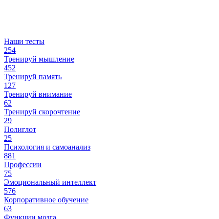
Наши тесты
254
Тренируй мышление
452
Тренируй память
127
Тренируй внимание
62
Тренируй скорочтение
29
Полиглот
25
Психология и самоанализ
881
Профессии
75
Эмоциональный интеллект
576
Корпоративное обучение
63
Функции мозга