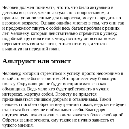
Человек должен понимать, что то, что было актуально в
детском возрасте, уже не актуально в подростковом, а
правила, установленные для подростка, могут навредить во
взрослом возрасте. Однако ошибка многих в том, что они так
и продолжают тянуть с собой весь багаж проблем с ранних
лет. Человеку, который действительно стремится к успеху,
подобный груз вовсе ни к чему, поэтому он всегда может
пересмотреть свои таланты, что-то откинув, а что-то
выдвинув на передний план.
Альтруист или эгоист
Человеку, который стремиться к успеху, просто необходимо в
какой-то мере быть эгоистом. Это принесет ему большую
пользу. Окружающие не будут воспринимать его как
обманщика. Ведь мало кто будет действовать в чужих
интересах, жертвуя собой. Эгоисту не придется
прикидываться слишком добрым и отзывчивым. Такой
человек способен обрести внутренний покой, ведь он не будет
стараться быть лучше и обманывать себя. Благодаря
внутреннему покою жизнь эгоиста является более свободной.
Обретая звание эгоиста, ему также не нужно зависеть от
чужого мнения.