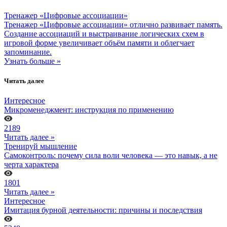
Тренажер «Цифровые ассоциации»
Тренажер «Цифровые ассоциации» отлично развивает память.
Создание ассоциаций и выстраивание логических схем в
игровой форме увеличивает объём памяти и облегчает
запоминание.
Узнать больше »
Читать далее
Интересное
Микроменеджмент: инструкция по применению
2189
Читать далее »
Тренируй мышление
Самоконтроль: почему сила воли человека — это навык, а не
черта характера
1801
Читать далее »
Интересное
Имитация бурной деятельности: причины и последствия