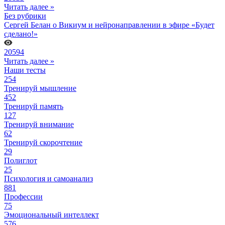
Читать далее »
Без рубрики
Сергей Белан о Викиум и нейронаправлении в эфире «Будет
сделано!»
20594
Читать далее »
Наши тесты
254
Тренируй мышление
452
Тренируй память
127
Тренируй внимание
62
Тренируй скорочтение
29
Полиглот
25
Психология и самоанализ
881
Профессии
75
Эмоциональный интеллект
576