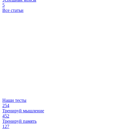
5
Все статьи
Наши тесты
254
Тренируй мышление
452
Тренируй память
127