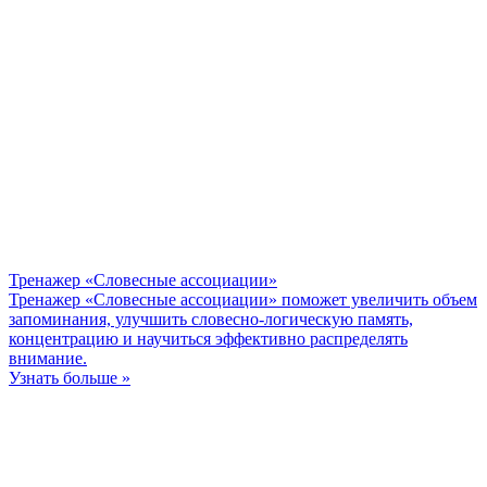
Тренажер «Словесные ассоциации»
Тренажер «Словесные ассоциации» поможет увеличить объем
запоминания, улучшить словесно-логическую память,
концентрацию и научиться эффективно распределять
внимание.
Узнать больше »