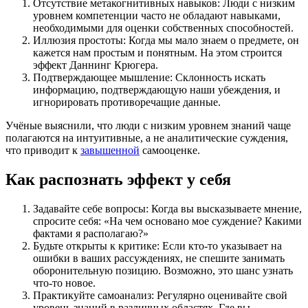
Отсутствие метакогнитивных навыков: Люди с низким
уровнем компетенции часто не обладают навыками,
необходимыми для оценки собственных способностей.
Иллюзия простоты: Когда мы мало знаем о предмете, он
кажется нам простым и понятным. На этом строится
эффект Даннинг Крюгера.
Подтверждающее мышление: Склонность искать
информацию, подтверждающую наши убеждения, и
игнорировать противоречащие данные.
Учёные выяснили, что люди с низким уровнем знаний чаще
полагаются на интуитивные, а не аналитические суждения,
что приводит к
завышенной
самооценке.
Как распознать эффект у себя
Задавайте себе вопросы: Когда вы высказываете мнение,
спросите себя: «На чем основано мое суждение? Какими
фактами я располагаю?»
Будьте открыты к критике: Если кто-то указывает на
ошибки в ваших рассуждениях, не спешите занимать
оборонительную позицию. Возможно, это шанс узнать
что-то новое.
Практикуйте самоанализ: Регулярно оценивайте свой
уровень знаний в различных областях. Где вы