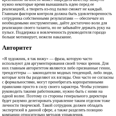
нужно некоторые время вынашивать идею перед ее
реализацией, а творить из-под палки сможет не каждый.
Главным фактором контроля должна быть удовлетворенность
сотрудника собственными результатами — обеспечьте их
необходимыми инструментами, дайте достаточно воли для
реализации своего таланта, но не забывайте держать руку на
пульсе. Поддержка и вовлеченность руководителя гораздо
больше мотивирует, нежели наказание.
Авторитет
«Я художник, я так вижу» — фраза, которую часто
используют для аргументирования своей точки зрения. Для
них главным авторитетом являются либо признанные гении,
трендсеттеры — законодатели модных тенденций, либо люди,
которые хотя бы разделяют их взгляды. Они часто не согласны
с формальностями, могут пренебрегать корпоративными
правилами просто в силу своего характера. Чтобы успешно
руководить такими работниками, нужно быть с ними на
одной волне. Поэтому со стороны генерального директора
будет разумно делегировать управление таким отделом тоже
личности творческой. Такой сотрудник должен обладать
экспертизой в данной сфере, а также разделять позицию
компании относительно методов управления.