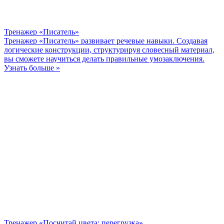
Тренажер «Писатель»
Тренажер «Писатель» развивает речевые навыки. Создавая
логические конструкции, структурируя словесный материал,
вы сможете научиться делать правильные умозаключения.
Узнать больше »
Тренажер «Посчитай цвета: перегрузка»