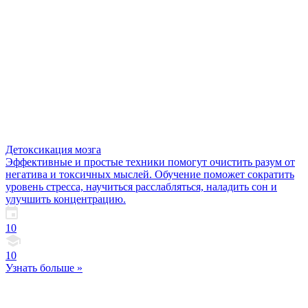
Детоксикация мозга
Эффективные и простые техники помогут очистить разум от
негатива и токсичных мыслей. Обучение поможет сократить
уровень стресса, научиться расслабляться, наладить сон и
улучшить концентрацию.
10
10
Узнать больше »