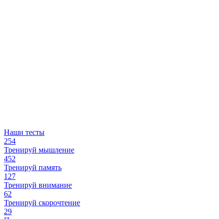
Наши тесты
254
Тренируй мышление
452
Тренируй память
127
Тренируй внимание
62
Тренируй скорочтение
29