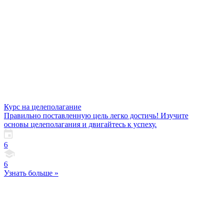
Курс на целеполагание
Правильно поставленную цель легко достичь! Изучите
основы целеполагания и двигайтесь к успеху.
6
6
Узнать больше »