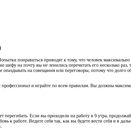
ы
 Попытки понравиться приводят к тому, что человек максимально 
ение шефу на почту вы не ленились перечитать его несколько ра
бе опаздывать на совещания или переговоры, потому что долго об
щий профессионал и играйте по всем правилам. Вы должны макси
т перегибать. Если вы приходили на работу в 9 утра, продолжайт
вь к работе. Ведите себя так, как вы будете вести себя и в дал
.