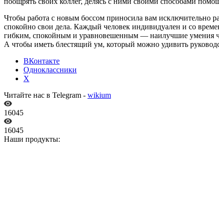
поощрять своих коллег, делясь с ними своими способами помо
Чтобы работа с новым боссом приносила вам исключительно радо
спокойно свои дела. Каждый человек индивидуален и со време
гибким, спокойным и уравновешенным — наилучшие умения чел
А чтобы иметь блестящий ум, который можно удивить руковод
ВКонтакте
Одноклассники
X
Читайте нас в Telegram -
wikium
16045
16045
Наши продукты: