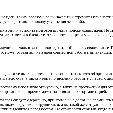
овые идеи. Таким образом новый начальник стремится привнести 
му руководителю по поводу улучшения чего-либо.
их время и устроить мозговой штурм в поиске новых идей. Не ст
 делайте заметки в блокноте, чтобы после встречи можно было об
дыдущего начальника или подход, который использовался ранее.
это может отразиться на вашей совместной работе в дальнейшем.
предложите им свою помощь и расскажите немного об организаци
ить всю суть, а также начать полноценно работать с первого дня
вести ему небольшую экскурсию, а также на протяжении дня от
бо праздников и прочих моментов, связанных с организацией.
ти себя следует сдержанно, при этом вы не должны напоминать 
льником и другими сотрудниками, а вы такой же сотрудник, как
ытки выделиться перед боссом. Не стоит вести себя так, будто 