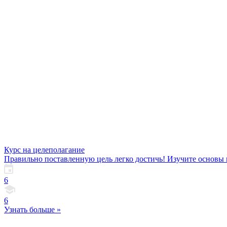
Курс на целеполагание
Правильно поставленную цель легко достичь! Изучите основы ц
6
6
Узнать больше »