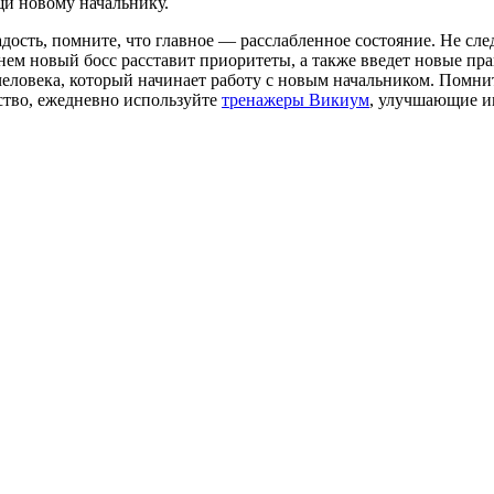
щи новому начальнику.
сть, помните, что главное — расслабленное состояние. Не следу
нем новый босс расставит приоритеты, а также введет новые пра
овека, который начинает работу с новым начальником. Помните
ство, ежедневно используйте
тренажеры Викиум
, улучшающие и