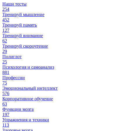
Наши тесты
254
Тренируй мышление
452
Тренируй память
127
Тренируй внимание
62
Тренируй скорочтение
29
Полиглот
25
Психология и самоанализ
881
Профессии
75
Эмоциональный интеллект
576
Корпоративное обучение
63
Функции мозга
197
Упражнения и техники
113
Здоровье мозга