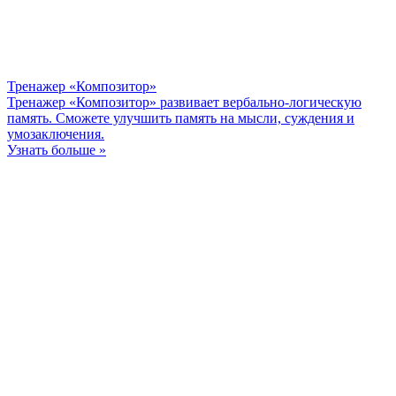
Тренажер «Композитор»
Тренажер «Композитор» развивает вербально-логическую
память. Сможете улучшить память на мысли, суждения и
умозаключения.
Узнать больше »