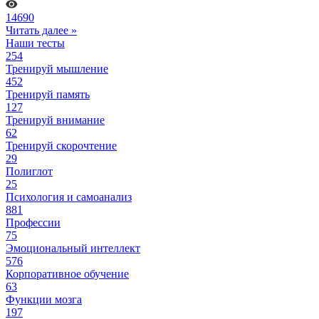
14690
Читать далее »
Наши тесты
254
Тренируй мышление
452
Тренируй память
127
Тренируй внимание
62
Тренируй скорочтение
29
Полиглот
25
Психология и самоанализ
881
Профессии
75
Эмоциональный интеллект
576
Корпоративное обучение
63
Функции мозга
197