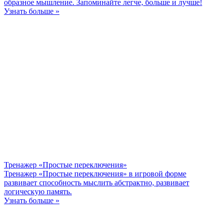
образное мышление. Запоминайте легче, больше и лучше!
Узнать больше »
Тренажер «Простые переключения»
Тренажер «Простые переключения» в игровой форме
развивает способность мыслить абстрактно, развивает
логическую память.
Узнать больше »