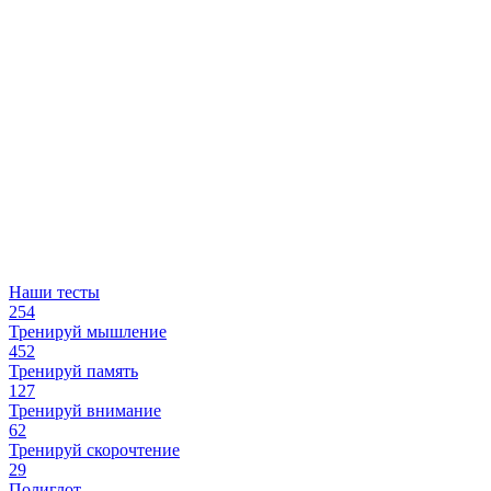
Наши тесты
254
Тренируй мышление
452
Тренируй память
127
Тренируй внимание
62
Тренируй скорочтение
29
Полиглот