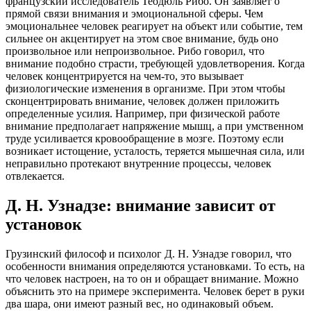
французский исследователь Теодюль Рибо. Он заявляет о
прямой связи внимания и эмоциональной сферы. Чем
эмоциональнее человек реагирует на объект или событие, тем
сильнее он акцентирует на этом свое внимание, будь оно
произвольное или непроизвольное. Рибо говорил, что
внимание подобно страсти, требующей удовлетворения. Когда
человек концентрируется на чем-то, это вызывает
физиологические изменения в организме. При этом чтобы
сконцентрировать внимание, человек должен приложить
определенные усилия. Например, при физической работе
внимание предполагает напряжение мышц, а при умственном
труде усиливается кровообращение в мозге. Поэтому если
возникает истощение, усталость, теряется мышечная сила, или
неправильно протекают внутренние процессы, человек
отвлекается.
Д. Н. Узнадзе: внимание зависит от
установок
Грузинский философ и психолог Д. Н. Узнадзе говорил, что
особенности внимания определяются установками. То есть, на
что человек настроен, на то он и обращает внимание. Можно
объяснить это на примере эксперимента. Человек берет в руки
два шара, они имеют разный вес, но одинаковый объем.