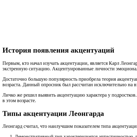
История появления акцентуаций
Первым, кто начал изучать акцентуации, является Карл Леонгар
экстренную ситуацию. Акцентуированные личности эмоционал
Достаточно большую популярность приобрела теория акцентуац
возраста. Данный опросник был рассчитан исключительно на в
Личко же решил выявить акцентуацию характера у подростков.
в этом возрасте.
Типы акцентуации Леонгарда
Леонгард считал, что наилучшим показателем типа акцентуац
Демонстративный тип характеризуется артистичностью,