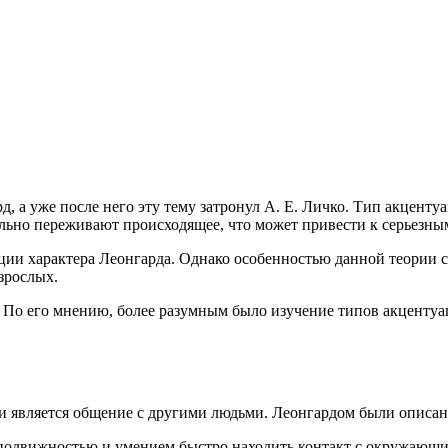
д, а уже после него эту тему затронул А. Е. Личко. Тип акценту
ьно переживают происходящее, что может привести к серьезны
ии характера Леонгарда. Однако особенностью данной теории ст
зрослых.
 По его мнению, более разумным было изучение типов акцентуац
ии является общение с другими людьми. Леонгардом были описа
 подвижностью и умением быстро находить контакт с окружающ