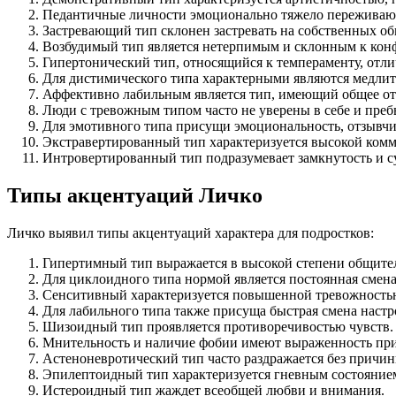
Педантичные личности эмоционально тяжело переживают
Застревающий тип склонен застревать на собственных об
Возбудимый тип является нетерпимым и склонным к кон
Гипертонический тип, относящийся к темпераменту, отл
Для дистимического типа характерными являются медлит
Аффективно лабильным является тип, имеющий общее от 
Люди с тревожным типом часто не уверены в себе и пре
Для эмотивного типа присущи эмоциональность, отзывчив
Экстравертированный тип характеризуется высокой ком
Интровертированный тип подразумевает замкнутость и с
Типы акцентуаций Личко
Личко выявил типы акцентуаций характера для подростков:
Гипертимный тип выражается в высокой степени общител
Для циклоидного типа нормой является постоянная смена н
Сенситивный характеризуется повышенной тревожность
Для лабильного типа также присуща быстрая смена настр
Шизоидный тип проявляется противоречивостью чувств.
Мнительность и наличие фобии имеют выраженность при
Астеноневротический тип часто раздражается без причин
Эпилептоидный тип характеризуется гневным состояние
Истероидный тип жаждет всеобщей любви и внимания.