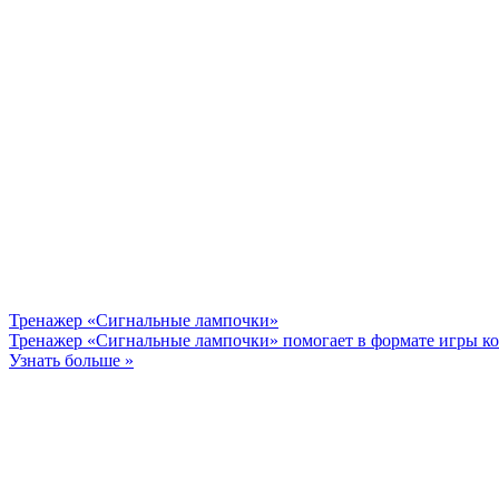
Тренажер «Сигнальные лампочки»
Тренажер «Сигнальные лампочки» помогает в формате игры ком
Узнать больше »