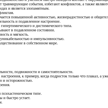
 травмирующие события, избегают конфликтов, а также являют
идах и является злопамятным.
фликтам.
ичается повышенной активностью, жизнерадостностью и общите
ельность и подавленное настроение.
гипертимического и дистимического типа.
бывают в подавленном состоянии.
ость и мягкость.
муникабельностью и импульсивностью.
уществование в собственном мире.
ьности, подвижности и самостоятельности.
астроения, к примеру, когда подросток только что плакал, а уже
ю и осторожностью.
оения.
 психастеническом типе.
ы и быстро устает.
м.