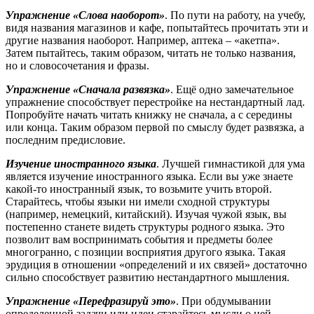
Упражнение «Слова наоборот»
. По пути на работу, на учебу,
видя названия магазинов и кафе, попытайтесь прочитать эти и
другие названия наоборот. Например, аптека – «акетпа».
Затем пытайтесь, таким образом, читать не только названия,
но и словосочетания и фразы.
Упражнение «Сначала развязка»
. Ещё одно замечательное
упражнение способствует перестройке на нестандартный лад.
Попробуйте начать читать книжку не сначала, а с середины
или конца. Таким образом первой по смыслу будет развязка, а
последним предисловие.
Изучение иностранного языка
. Лучшей гимнастикой для ума
является изучение иностранного языка. Если вы уже знаете
какой-то иностранный язык, то возьмите учить второй.
Старайтесь, чтобы языки ни имели сходной структуры
(например, немецкий, китайский). Изучая чужой язык, вы
постепенно станете видеть структуры родного языка. Это
позволит вам воспринимать события и предметы более
многогранно, с позиции восприятия другого языка. Такая
эрудиция в отношении «определений и их связей» достаточно
сильно способствует развитию нестандартного мышления.
Упражнение «Перефразируй это»
. При обдумывании
определенной задачи или идеи старайтесь мысли о ней