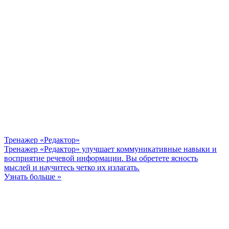
Тренажер «Редактор»
Тренажер «Редактор» улучшает коммуникативные навыки и
восприятие речевой информации. Вы обретете ясность
мыслей и научитесь четко их излагать.
Узнать больше »