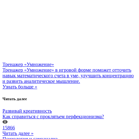
Тренажер «Умножение»
Тренажер «Умножение» в игровой форме поможет отточить
навык математического счета в уме, улучшить концентрацию
и развить аналитическое мышление.
Узнать больше »
Читать далее
Развивай креативность
Как справиться с проклятьем перфекционизма?
15866
Читать далее »
Психология и самоанализ