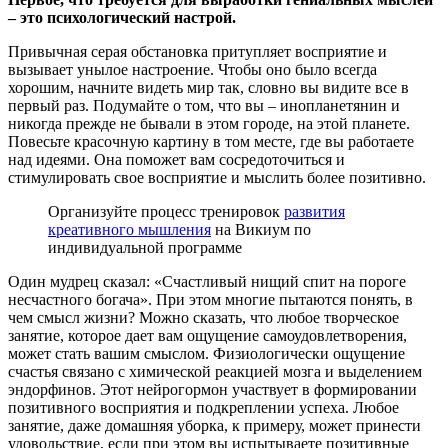
– это психологический настрой.
Привычная серая обстановка притупляет восприятие и
вызывает унылое настроение. Чтобы оно было всегда
хорошим, начните видеть мир так, словно вы видите все в
первый раз. Подумайте о том, что вы – инопланетянин и
никогда прежде не бывали в этом городе, на этой планете.
Повесьте красочную картину в том месте, где вы работаете
над идеями. Она поможет вам сосредоточиться и
стимулировать свое восприятие и мыслить более позитивно.
Организуйте процесс тренировок
развития
креативного мышления
на Викиум по
индивидуальной программе
Один мудрец сказал: «Счастливый нищий спит на пороге
несчастного богача». При этом многие пытаются понять, в
чем смысл жизни? Можно сказать, что любое творческое
занятие, которое дает вам ощущение самоудовлетворения,
может стать вашим смыслом. Физиологически ощущение
счастья связано с химической реакцией мозга и выделением
эндорфинов. Этот нейрогормон участвует в формировании
позитивного восприятия и подкреплении успеха. Любое
занятие, даже домашняя уборка, к примеру, может принести
удовольствие, если при этом вы испытываете позитивные