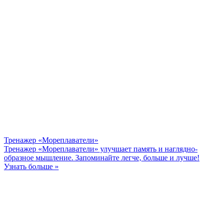
Тренажер «Мореплаватели»
Тренажер «Мореплаватели» улучшает память и наглядно-
образное мышление. Запоминайте легче, больше и лучше!
Узнать больше »