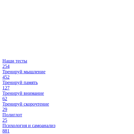
Наши тесты
254
Тренируй мышление
452
Тренируй память
127
Тренируй внимание
62
Тренируй скорочтение
29
Полиглот
25
Психология и самоанализ
881