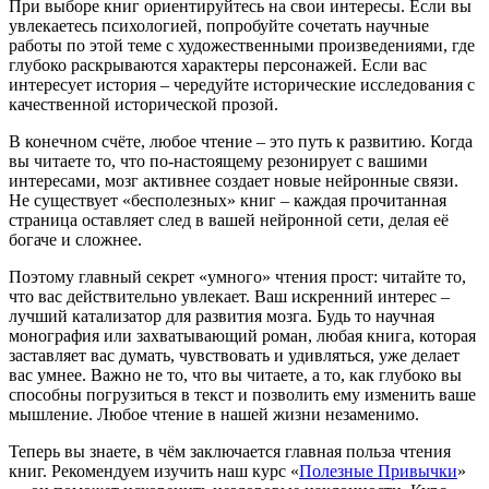
При выборе книг ориентируйтесь на свои интересы. Если вы
увлекаетесь психологией, попробуйте сочетать научные
работы по этой теме с художественными произведениями, где
глубоко раскрываются характеры персонажей. Если вас
интересует история – чередуйте исторические исследования с
качественной исторической прозой.
В конечном счёте, любое чтение – это путь к развитию. Когда
вы читаете то, что по-настоящему резонирует с вашими
интересами, мозг активнее создает новые нейронные связи.
Не существует «бесполезных» книг – каждая прочитанная
страница оставляет след в вашей нейронной сети, делая её
богаче и сложнее.
Поэтому главный секрет «умного» чтения прост: читайте то,
что вас действительно увлекает. Ваш искренний интерес –
лучший катализатор для развития мозга. Будь то научная
монография или захватывающий роман, любая книга, которая
заставляет вас думать, чувствовать и удивляться, уже делает
вас умнее. Важно не то, что вы читаете, а то, как глубоко вы
способны погрузиться в текст и позволить ему изменить ваше
мышление. Любое чтение в нашей жизни незаменимо.
Теперь вы знаете, в чём заключается главная польза чтения
книг. Рекомендуем изучить наш курс «
Полезные Привычки
»