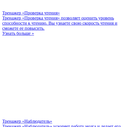
Тренажер «Проверка чтения»
Тренажер «Проверка чтения» позволяет оценить уровень
способности к чтению. Вы узнаете свою скорость чтения и
сможете ее повысить.
Узнать больше »
Тренажер «Наблюдатель»
Тренажер «Наблюдатель» ускоряет работу мозга и делает его