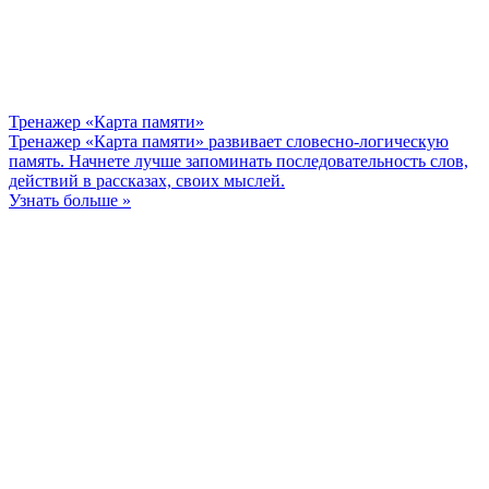
Тренажер «Карта памяти»
Тренажер «Карта памяти» развивает словесно-логическую
память. Начнете лучше запоминать последовательность слов,
действий в рассказах, своих мыслей.
Узнать больше »